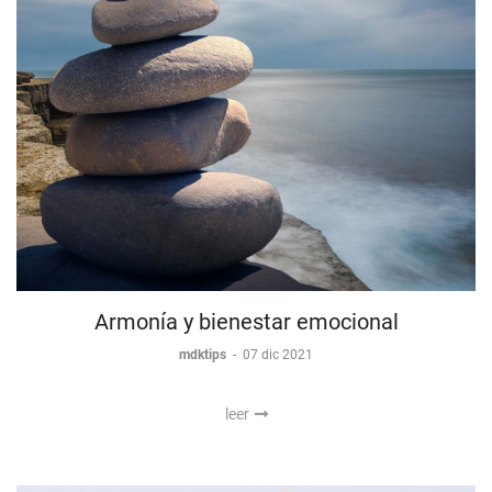
Armonía y bienestar emocional
mdktips
-
07 dic 2021
leer