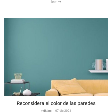
leer
Reconsidera el color de las paredes
mdktips
-
07 dic 2021